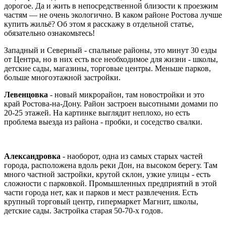
дорогое. Да и жить в непосредственной близости к проезжим
частям — не очень экологично. В каком районе Ростова лучше
купить жильё? Об этом я расскажу в
отдельной статье
,
обязательно ознакомьтесь!
Западный и Северный - спальные районы, это минут 30 езды
от Центра, но в них есть все необходимое для жизни - школы,
детские сады, магазины, торговые центры. Меньше парков,
больше многоэтажной застройки.
Левенцовка
- новый микрорайон, там новостройки и это
край Ростова-на-Дону. Район застроен высотными домами по
20-25 этажей. На картинке выглядит неплохо, но есть
проблема выезда из района - пробки, и соседство свалки.
Александровка
- наоборот, одна из самых старых частей
города, расположена вдоль реки Дон, на высоком берегу. Там
много частной застройки, крутой склон, узкие улицы - есть
сложности с парковкой. Промышленных предприятий в этой
части города нет, как и парков и мест развлечения. Есть
крупный торговый центр, гипермаркет Магнит, школы,
детские сады. Застройка старая 50-70-х годов.