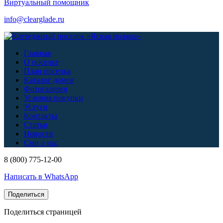
Виртуальный помощник
info@clearglade.ru
Главная
О поселке
План поселка
Каталог домов
Фотогалерея
Условия покупки
Услуги
Контакты
Статьи
Новости
Сми о нас
8 (800) 775-12-00
Написать в WhatsApp
Поделиться
Поделиться страницей