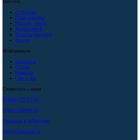
Поселок
О поселке
План поселка
Каталог домов
Фотогалерея
Условия покупки
Услуги
Информация
Контакты
Статьи
Новости
Сми о нас
Свяжитесь с нами
8 (800) 775-12-00
8 (863) 309-06-14
Написать в WhatsApp
info@clearglade.ru